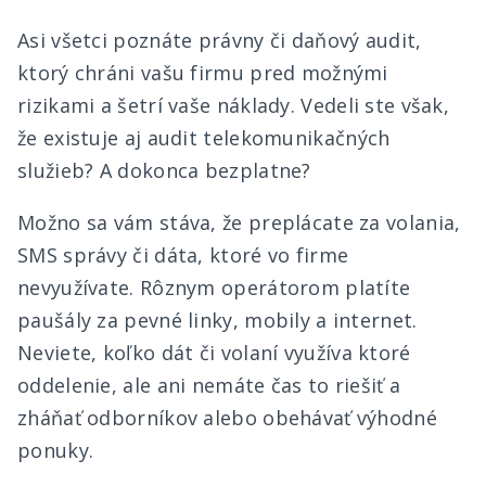
Asi všetci poznáte právny či daňový audit,
ktorý chráni vašu firmu pred možnými
rizikami a šetrí vaše náklady. Vedeli ste však,
že existuje aj audit telekomunikačných
služieb? A dokonca bezplatne?
Možno sa vám stáva, že preplácate za volania,
SMS správy či dáta, ktoré vo firme
nevyužívate. Rôznym operátorom platíte
paušály za pevné linky, mobily a internet.
Neviete, koľko dát či volaní využíva ktoré
oddelenie, ale ani nemáte čas to riešiť a
zháňať odborníkov alebo obehávať výhodné
ponuky.