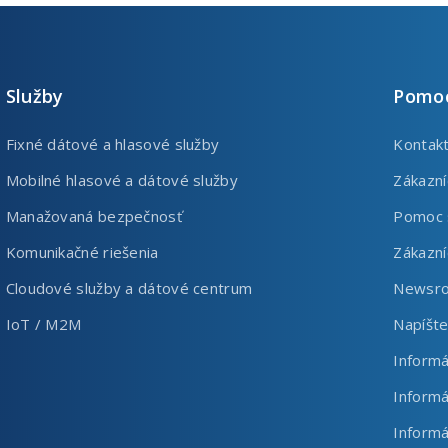
Služby
Pomoc
Fixné dátové a hlasové služby
Kontak
Mobilné hlasové a dátové služby
Zákazní
Manažovaná bezpečnosť
Pomoc 
Komunikačné riešenia
Zákazn
Cloudové služby a dátové centrum
Newsr
IoT / M2M
Napíšt
Informá
Informá
Informá