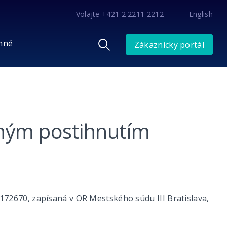
Volajte +421 2 2211 2212
English
mné
Zákaznícky portál
tným postihnutím
20172670, zapísaná v OR Mestského súdu III Bratislava,