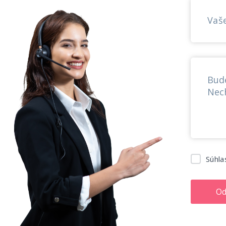
Vaš
Súhla
Od