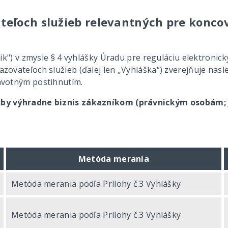
ateľoch služieb relevantných pre konco
nik") v zmysle § 4 vyhlášky Úradu pre reguláciu elektronick
zovateľoch služieb (ďalej len „Vyhláška“) zverejňuje nas
ravotným postihnutím.
užby výhradne biznis zákazníkom (právnickým osobám; 
Metóda merania
Metóda merania podľa Prílohy č.3 Vyhlášky
Metóda merania podľa Prílohy č.3 Vyhlášky