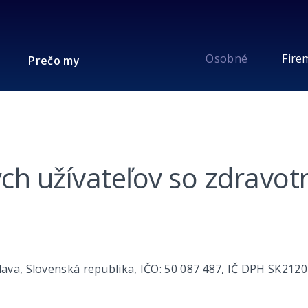
Osobné
Fire
Prečo my
ch užívateľov so zdravo
islava, Slovenská republika, IČO: 50 087 487, IČ DPH SK21