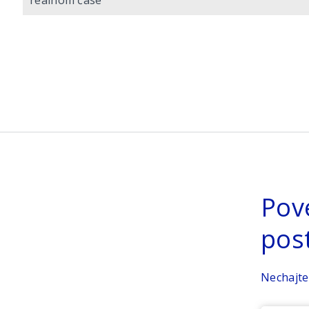
reálnom čase
Pov
pos
Nechajte