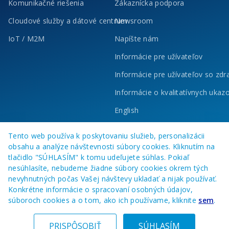
Komunikačné riešenia
Zákaznícka podpora
Cloudové služby a dátové centrum
Newsroom
IoT / M2M
Napíšte nám
Informácie pre užívateľov
Informácie pre užívateľov so zd
Informácie o kvalitatívnych ukaz
English
Tento web používa k poskytovaniu služieb, personalizácii
obsahu a analýze návštevnosti súbory cookies. Kliknutím na
tlačidlo "SÚHLASÍM" k tomu udeľujete súhlas. Pokiaľ
nesúhlasíte, nebudeme žiadne súbory cookies okrem tých
nevyhnutných počas Vašej návštevy ukladať a nijak používať.
Konkrétne informácie o spracovaní osobných údajov,
súboroch cookies a o tom, ako ich používame, kliknite
sem
.
© 2023 O2 Business Services, a. s.
Všetky práva vyhradené
PRISPÔSOBIŤ
SÚHLASÍM