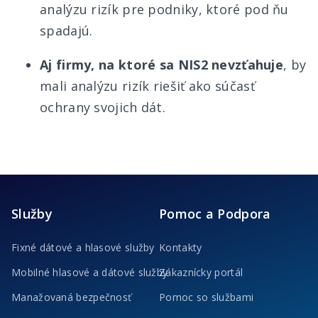
analýzu rizík pre podniky, ktoré pod ňu
spadajú.
Aj firmy, na ktoré sa NIS2 nevzťahuje
, by
mali analýzu rizík riešiť ako súčasť
ochrany svojich dát.
Služby
Pomoc a Podpora
Fixné dátové a hlasové služby
Kontakty
Mobilné hlasové a dátové služby
Zákaznícky portál
Manažovaná bezpečnosť
Pomoc so službami