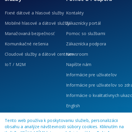
Fixné dátové a hlasové služby
Kontakty
Mobilné hlasové a dátové služby
Zákaznícky portál
Manažovaná bezpečnosť
Pomoc so službami
Komunikačné riešenia
Zákaznícka podpora
Cloudové služby a dátové centrum
Newsroom
IoT / M2M
Napíšte nám
Informácie pre užívateľov
Informácie pre užívateľov so zd
Informácie o kvalitatívnych ukaz
English
Tento web používa k poskytovaniu služieb, personalizácii
obsahu a analýze návštevnosti súbory cookies. Kliknutím na