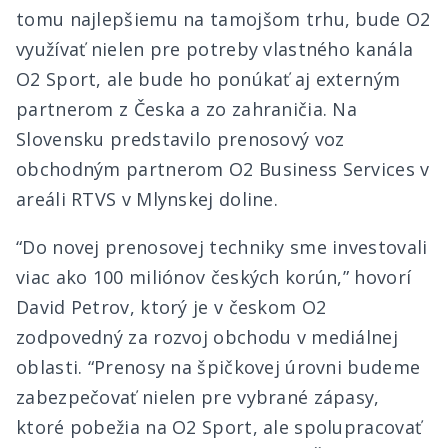
tomu najlepšiemu na tamojšom trhu, bude O2
využívať nielen pre potreby vlastného kanála
O2 Sport, ale bude ho ponúkať aj externým
partnerom z Česka a zo zahraničia. Na
Slovensku predstavilo prenosový voz
obchodným partnerom O2 Business Services v
areáli RTVS v Mlynskej doline.
“Do novej prenosovej techniky sme investovali
viac ako 100 miliónov českých korún,” hovorí
David Petrov, ktorý je v českom O2
zodpovedný za rozvoj obchodu v mediálnej
oblasti. “Prenosy na špičkovej úrovni budeme
zabezpečovať nielen pre vybrané zápasy,
ktoré pobežia na O2 Sport, ale spolupracovať