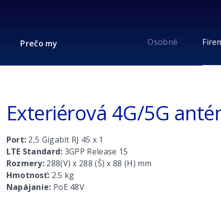
Osobné
Fire
Prečo my
Exteriérová 4G/5G anté
Port:
2,5 Gigabit RJ 45 x 1
LTE Standard:
3GPP Release 15
Rozmery:
288(V) x 288 (Š) x 88 (H) mm
Hmotnosť:
2.5 kg
Napájanie:
PoE 48V