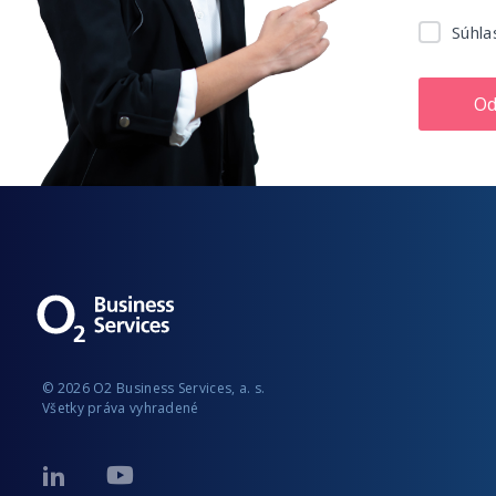
Súhla
Od
© 2026 O2 Business Services, a. s.
Všetky práva vyhradené