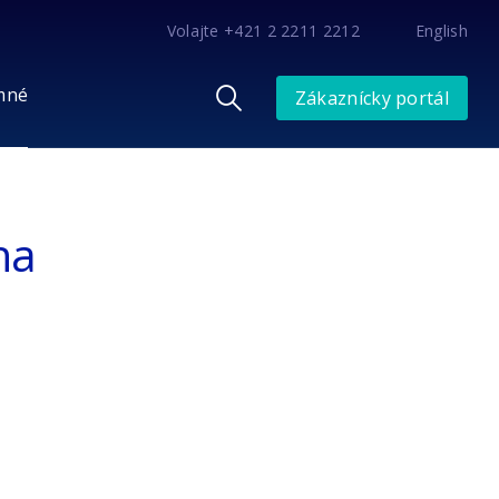
Volajte +421 2 2211 2212
English
mné
Zákaznícky portál
na