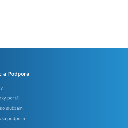
 a Podpora
ty
cky portál
so službami
ícka podpora