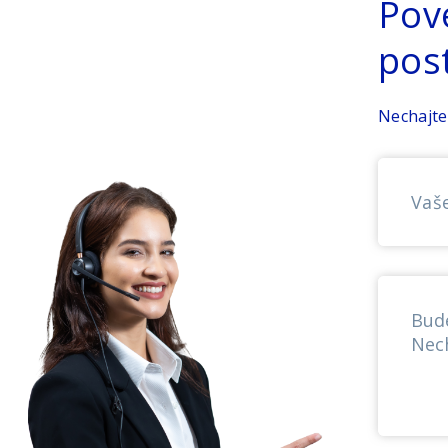
Pov
pos
Nechajte
Vaš