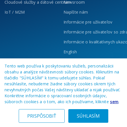
Cloudové služby a dátové centrum
Newsroom
IoT / M2M
Napíšte nám
Informácie pre užívateľov
Informácie pre užívateľov so zd
Informácie o kvalitatívnych ukaz
English
Tento web používa k poskytovaniu služieb, personalizácii
obsahu a analýze návštevnosti súbory cookies. Kliknutím na
tlačidlo "SÚHLASÍM" k tomu udeľujete súhlas. Pokiaľ
nesúhlasíte, nebudeme žiadne súbory cookies okrem tých
nevyhnutných počas Vašej návštevy ukladať a nijak používať.
Konkrétne informácie o spracovaní osobných údajov,
súboroch cookies a o tom, ako ich používame, kliknite
sem
.
© 2023 O2 Business Services, a. s.
Všetky práva vyhradené
PRISPÔSOBIŤ
SÚHLASÍM