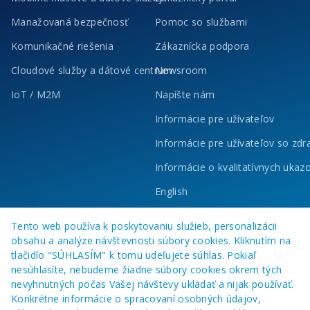
Manažovaná bezpečnosť
Pomoc so službami
Komunikačné riešenia
Zákaznícka podpora
Cloudové služby a dátové centrum
Newsroom
IoT / M2M
Napíšte nám
Informácie pre užívateľov
Informácie pre užívateľov so zd
Informácie o kvalitatívnych ukaz
English
Tento web používa k poskytovaniu služieb, personalizácii
obsahu a analýze návštevnosti súbory cookies. Kliknutím na
tlačidlo "SÚHLASÍM" k tomu udeľujete súhlas. Pokiaľ
nesúhlasíte, nebudeme žiadne súbory cookies okrem tých
nevyhnutných počas Vašej návštevy ukladať a nijak používať.
Konkrétne informácie o spracovaní osobných údajov,