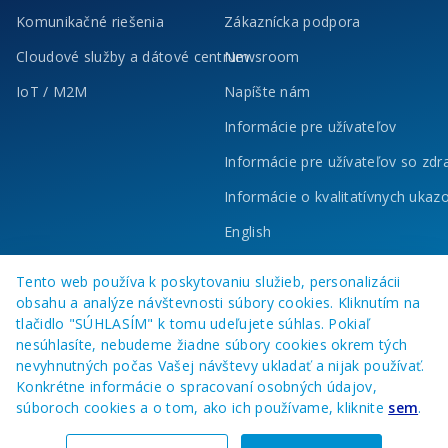
Komunikačné riešenia
Zákaznícka podpora
Cloudové služby a dátové centrum
Newsroom
IoT / M2M
Napíšte nám
Informácie pre užívateľov
Informácie pre užívateľov so zd
Informácie o kvalitatívnych ukaz
English
Tento web používa k poskytovaniu služieb, personalizácii
obsahu a analýze návštevnosti súbory cookies. Kliknutím na
tlačidlo "SÚHLASÍM" k tomu udeľujete súhlas. Pokiaľ
nesúhlasíte, nebudeme žiadne súbory cookies okrem tých
nevyhnutných počas Vašej návštevy ukladať a nijak používať.
Konkrétne informácie o spracovaní osobných údajov,
súboroch cookies a o tom, ako ich používame, kliknite
sem
.
© 2023 O2 Business Services, a. s.
Všetky práva vyhradené