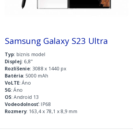
Samsung Galaxy S23 Ultra
Typ
: biznis model
Displej
: 6,8"
Rozlíšenie
: 3088 x 1440 px
Batéria
: 5000 mAh
VoLTE
: Áno
5G
: Áno
OS
: Android 13
Vodeodolnosť
: IP68
Rozmery
: 163,4 x 78,1 x 8,9 mm