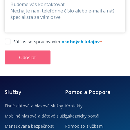
Súhlas so spracovaním
osobných údajov
Odoslať
Služby
Pomoc a Podpora
Fixné dátové a hlasové služby
Kontakty
Mobilné hlasové a dátové služby
Zákaznícky portál
Manažovaná bezpečnosť
Pomoc so službami