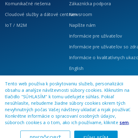
Komunikačné riešenia
Zákaznícka podpora
Cloudové služby a dátové centrum
Newsroom
IoT / M2M
Napíšte nám
Informácie pre užívateľov
Informácie pre užívateľov so zd
Informácie o kvalitatívnych ukaz
English
Tento web používa k poskytovaniu služieb, personalizácii
obsahu a analýze návštevnosti súbory cookies. Kliknutím na
tlačidlo "SÚHLASÍM" k tomu udeľujete súhlas. Pokiaľ
nesúhlasíte, nebudeme žiadne súbory cookies okrem tých
nevyhnutných počas Vašej návštevy ukladať a nijak používať.
Konkrétne informácie o spracovaní osobných údajov,
súboroch cookies a o tom, ako ich používame, kliknite
sem
.
© 2023 O2 Business Services, a. s.
Všetky práva vyhradené