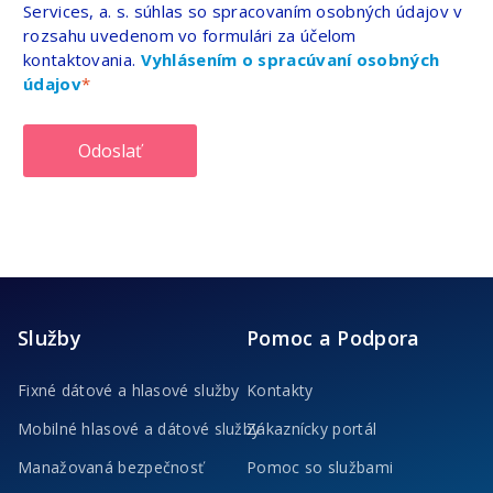
Services, a. s. súhlas so spracovaním osobných údajov v
rozsahu uvedenom vo formulári za účelom
kontaktovania.
Vyhlásením o spracúvaní osobných
údajov
Odoslať
Služby
Pomoc a Podpora
Fixné dátové a hlasové služby
Kontakty
Mobilné hlasové a dátové služby
Zákaznícky portál
Manažovaná bezpečnosť
Pomoc so službami