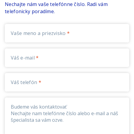
využíva.
Nechajte nám vaše telefónne číslo. Radi vám
Q:
Aké sú dostupné formy predaja
heslo: Demo1234
telefonicky poradíme.
Služba obsahuje paušál s mesačným
monitorovacích jednotiek?
poplatkom, v ktorom je zahrnutá
A:
Monitorovacie jednotky sú dostupné vo
neobmedzená dátová prevádzka v SR a EÚ a
forme jednorazového odkupného poplatku
Vaše meno a priezvisko
zvolené funkcionality na správu vozidiel.
alebo cena jednotiek môže byť zahrnutá do
Súčasťou služby sú monitorovacie jednotky
mesačných splátok.
s dátovou kartou, ktoré sa montujú do
osobných, ako aj nákladných vozidiel ,
Váš e-mail
prostredníctvom ktorých sa sleduje poloha
vozidla, zasielajú sa údaje o aktuálnej
spotrebe, počte najazdených kilometrov či
Váš telefón
frekvencii tankovania. Vďaka portom na
monitorovacích jednotkách je možné
pripojiť široké možnosti príslušenstva ako
teplotné a dverové snímače, majáky, čítačky,
RFID čipy. Všetky funkcionality služby je
možné sledovať v rozsiahlej aplikácii a
výstupy z nej použiť priamo v účtovníctve.