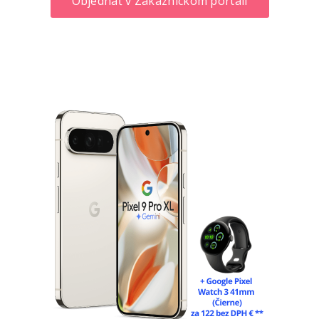
Objednať v Zákazníckom portáli