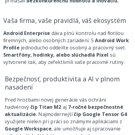
prinášali
bezkonkurenčnú hodnotu a inováciu.
Vaša ﬁrma, vaše pravidlá, váš ekosystém
Android Enterprise
dáva plnú kontrolu nad ﬂotilou
ﬁremných, alebo osobných zariadení. S
Android Work
Proﬁle
jednoducho oddelíte osobný a pracovný svet.
Smartfóny, hodinky, alebo slúchadlá Pixel
sú
vytvorené tak, aby zefektívnili vaše pracovné rutiny.
Bezpečnosť, produktivita a AI v plnom
nasadení
Pred hrozbami novej generácie vás ochráni
hadvérový
čip Titan M2
aj
7-ročné bezpečnostné
aktualizácie
. Najmodernejší
čip Google Tensor G4
využijete nielen pri práci so známymi aplikáciami z
Google Workspace
, ale umožňuje aj spracovanie