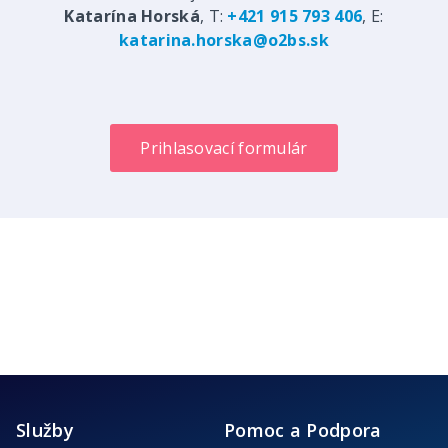
Katarína Horská
, T:
+421 915 793 406
, E:
katarina.horska@o2bs.sk
Prihlasovací formulár
Služby
Pomoc a Podpora