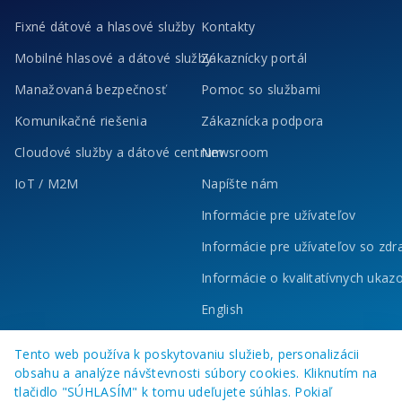
Fixné dátové a hlasové služby
Kontakty
Mobilné hlasové a dátové služby
Zákaznícky portál
Manažovaná bezpečnosť
Pomoc so službami
Komunikačné riešenia
Zákaznícka podpora
Cloudové služby a dátové centrum
Newsroom
IoT / M2M
Napíšte nám
Informácie pre užívateľov
Informácie pre užívateľov so zd
Informácie o kvalitatívnych ukaz
English
Tento web používa k poskytovaniu služieb, personalizácii
obsahu a analýze návštevnosti súbory cookies. Kliknutím na
tlačidlo "SÚHLASÍM" k tomu udeľujete súhlas. Pokiaľ