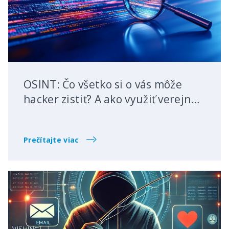
OSINT: Čo všetko si o vás môže
hacker zistiť? A ako využiť verejné
dáta vo svoj prospech?
Prečítajte viac