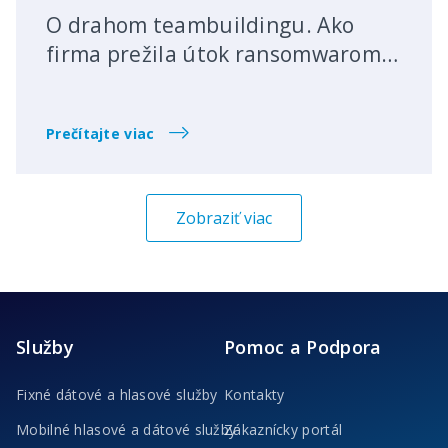
O drahom teambuildingu. Ako
firma prežila útok ransomwarom
LockBit
Prečítajte viac
Zobraziť viac
Služby
Pomoc a Podpora
Fixné dátové a hlasové služby
Kontakty
Mobilné hlasové a dátové služby
Zákaznícky portál