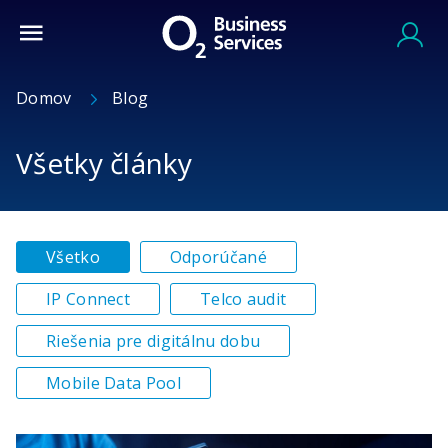
Domov
Blog
Všetky články
Všetko
Odporúčané
IP Connect
Telco audit
Riešenia pre digitálnu dobu
Mobile Data Pool