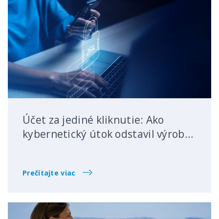
Účet za jediné kliknutie: Ako
kybernetický útok odstavil výrobu
na 4 dni a spôsobil škodu 125 000
€
Prečítajte viac