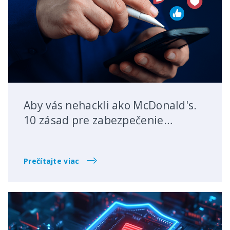
Aby vás nehackli ako McDonald's.
10 zásad pre zabezpečenie
firemných účtov na sociálnych
sieťach.
Prečítajte viac