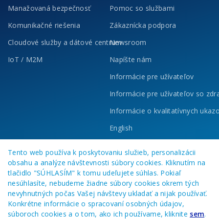
Manažovaná bezpečnosť
Pomoc so službami
Komunikačné riešenia
Zákaznícka podpora
Cloudové služby a dátové centrum
Newsroom
IoT / M2M
Napíšte nám
Informácie pre užívateľov
Informácie pre užívateľov so zd
Informácie o kvalitatívnych ukaz
English
Tento web používa k poskytovaniu služieb, personalizácii
obsahu a analýze návštevnosti súbory cookies. Kliknutím na
tlačidlo "SÚHLASÍM" k tomu udeľujete súhlas. Pokiaľ
nesúhlasíte, nebudeme žiadne súbory cookies okrem tých
nevyhnutných počas Vašej návštevy ukladať a nijak používať.
Konkrétne informácie o spracovaní osobných údajov,
súboroch cookies a o tom, ako ich používame, kliknite
sem
.